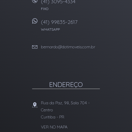
(41) 3095-4334
FIXO
(41) 99835-2617
WHATSAPP
bernardo@dotimoveis.com.br
ENDEREÇO
Rua da Paz, 98, Sala 704
-
Centro
Curitiba
-
PR
VER NO MAPA