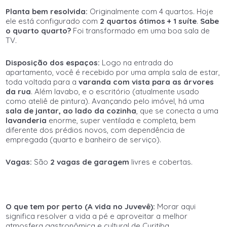
Planta bem resolvida:
Originalmente com 4 quartos. Hoje
ele está configurado com
2 quartos ótimos + 1 suíte
.
Sabe
o quarto quarto?
Foi transformado em uma boa sala de
TV.
Disposição dos espaços:
Logo na entrada do
apartamento, você é recebido por uma ampla sala de estar,
toda voltada para a
varanda com vista para as árvores
da rua
. Além lavabo, e o escritório (atualmente usado
como ateliê de pintura). Avançando pelo imóvel, há uma
sala de jantar,
ao lado da cozinha
, que se conecta a uma
lavanderia
enorme, super ventilada e completa, bem
diferente dos prédios novos, com dependência de
empregada (quarto e banheiro de serviço).
Vagas:
São
2 vagas de garagem
livres e cobertas.
O que tem por perto (A vida no Juvevê):
Morar aqui
significa resolver a vida a pé e aproveitar a melhor
atmosfera gastronômica e cultural de Curitiba.