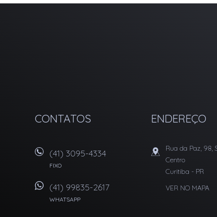
T CORRETORA IMOBILIARIA - IMÓVEIS EM CURITIBA
CONTATOS
ENDEREÇO
Rua da Paz, 98, 
(41) 3095-4334
Centro
FIXO
Curitiba
-
PR
(41) 99835-2617
VER NO MAPA
WHATSAPP