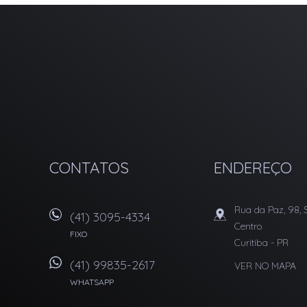
T CORRETORA IMOBILIARIA - IMÓVEIS EM CURITIBA
CONTATOS
ENDEREÇO
Rua da Paz, 98, 
(41) 3095-4334
Centro
FIXO
Curitiba
-
PR
(41) 99835-2617
VER NO MAPA
WHATSAPP