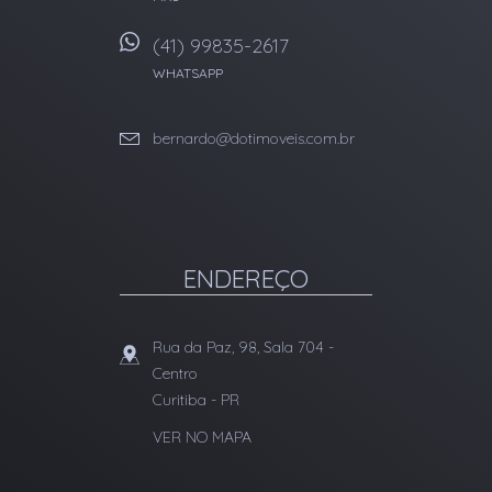
(41) 99835-2617
WHATSAPP
bernardo@dotimoveis.com.br
ENDEREÇO
Rua da Paz, 98, Sala 704
-
Centro
Curitiba
-
PR
VER NO MAPA