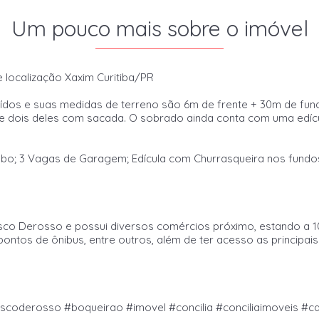
Um pouco mais sobre o imóvel
 localização Xaxim Curitiba/PR
ídos e suas medidas de terreno são 6m de frente + 30m de fund
 dois deles com sacada. O sobrado ainda conta com uma edíc
vabo; 3 Vagas de Garagem; Edícula com Churrasqueira nos fundos
isco Derosso e possui diversos comércios próximo, estando a
ontos de ônibus, entre outros, além de ter acesso as principais
scoderosso #boqueirao #imovel #concilia #conciliaimoveis #ca