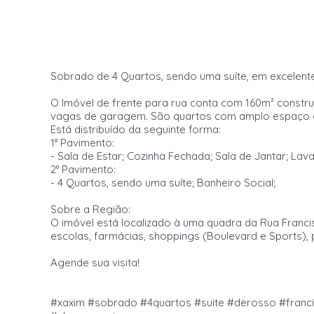
Sobrado de 4 Quartos, sendo uma suíte, em excelente
O Imóvel de frente para rua conta com 160m² constru
vagas de garagem. São quartos com amplo espaço e
Está distribuído da seguinte forma:
1° Pavimento:
- Sala de Estar; Cozinha Fechada; Sala de Jantar; La
2° Pavimento:
- 4 Quartos, sendo uma suíte; Banheiro Social;
Sobre a Região:
O imóvel está localizado à uma quadra da Rua Franc
escolas, farmácias, shoppings (Boulevard e Sports), p
Agende sua visita!
#xaxim #sobrado #4quartos #suite #derosso #franci