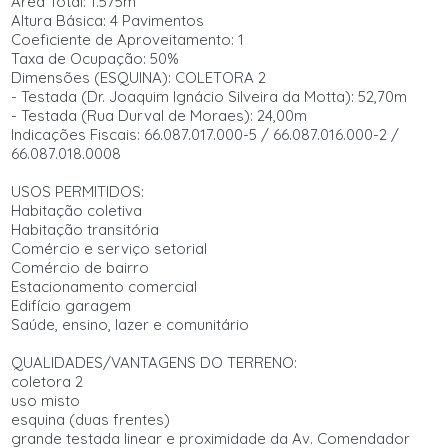
Área Total: 1.575m²
Altura Básica: 4 Pavimentos
Coeficiente de Aproveitamento: 1
Taxa de Ocupação: 50%
Dimensões (ESQUINA): COLETORA 2
- Testada (Dr. Joaquim Ignácio Silveira da Motta): 52,70m
- Testada (Rua Durval de Moraes): 24,00m
Indicações Fiscais: 66.087.017.000-5 / 66.087.016.000-2 /
66.087.018.0008
USOS PERMITIDOS:
Habitação coletiva
Habitação transitória
Comércio e serviço setorial
Comércio de bairro
Estacionamento comercial
Edifício garagem
Saúde, ensino, lazer e comunitário
QUALIDADES/VANTAGENS DO TERRENO:
coletora 2
uso misto
esquina (duas frentes)
grande testada linear e proximidade da Av. Comendador