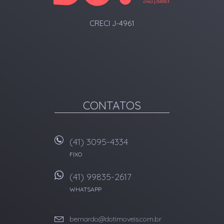
CRECI J-4961
CONTATOS
(41) 3095-4334
FIXO
(41) 99835-2617
WHATSAPP
bernardo@dotimoveis.com.br