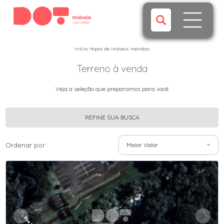
início
>
tipos de imóveis
>
vendas
Terreno à venda
Veja a seleção que preparamos para você
REFINE SUA BUSCA
Ordenar por
Maior Valor