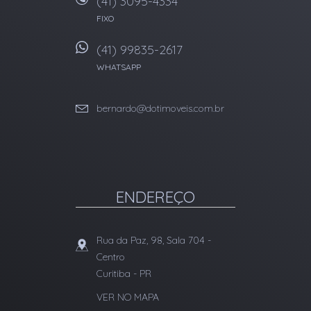
(41) 3095-4334
FIXO
(41) 99835-2617
WHATSAPP
bernardo@dotimoveis.com.br
ENDEREÇO
Rua da Paz, 98, Sala 704
-
Centro
Curitiba
-
PR
VER NO MAPA